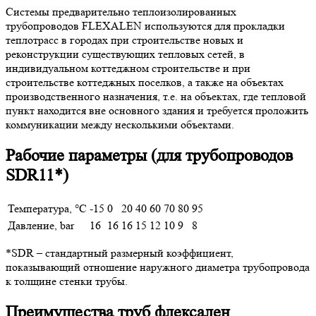
Системы предварительно теплоизолированных
трубопроводов FLEXALEN используются для прокладки
теплотрасс в городах при строительстве новых и
реконструкции существующих тепловых сетей, в
индивидуальном коттеджном строительстве и при
строительстве коттеджных поселков, а также на объектах
производственного назначения, т.е. на объектах, где тепловой
пункт находится вне основного здания и требуется проложить
коммуникации между несколькими объектами.
Рабочие параметры (для трубопроводов
SDR11*)
Температура, °С
-15
0
20
40
60
70
80
95
Давление, bar
16
16
16
15
12
10
9
8
*SDR – стандартный размерный коэффициент,
показывающий отношение наружного диаметра трубопровода
к толщине стенки трубы.
Преимущества труб флексален