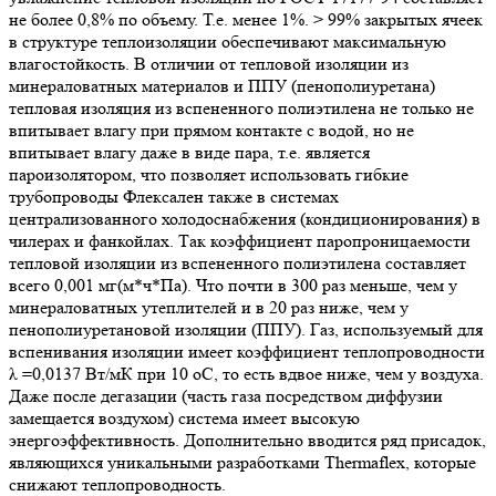
не более 0,8% по объему. Т.е. менее 1%. > 99% закрытых ячеек
в структуре теплоизоляции обеспечивают максимальную
влагостойкость. В отличии от тепловой изоляции из
минераловатных материалов и ППУ (пенополиуретана)
тепловая изоляция из вспененного полиэтилена не только не
впитывает влагу при прямом контакте с водой, но не
впитывает влагу даже в виде пара, т.е. является
пароизолятором, что позволяет использовать гибкие
трубопроводы Флексален также в системах
централизованного холодоснабжения (кондиционирования) в
чилерах и фанкойлах. Так коэффициент паропроницаемости
тепловой изоляции из вспененного полиэтилена составляет
всего 0,001 мг(м*ч*Па). Что почти в 300 раз меньше, чем у
минераловатных утеплителей и в 20 раз ниже, чем у
пенополиуретановой изоляции (ППУ). Газ, используемый для
вспенивания изоляции имеет коэффициент теплопроводности
λ =0,0137 Вт/мК при 10 оС, то есть вдвое ниже, чем у воздуха.
Даже после дегазации (часть газа посредством диффузии
замещается воздухом) система имеет высокую
энергоэффективность. Дополнительно вводится ряд присадок,
являющихся уникальными разработками Thermaflex, которые
снижают теплопроводность.