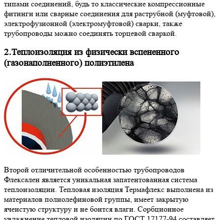
типами соединений, будь то классические компрессионные
фитинги или сварные соединения для раструбной (муфтовой),
электрофузионной (электромуфтовой) сварки, также
трубопроводы можно соединять торцевой сваркой.
2.Теплоизоляция из физически вспененного
(газонаполненного) полиэтилена
Второй отличительной особенностью трубопроводов
Флексален является уникальная запатентованная система
теплоизоляции. Тепловая изоляция Термафлекс выполнена из
материалов полиолефиновой группы, имеет закрытую
ячеистую структуру и не боится влаги. Сорбционное
увлажнение тепловой изоляции по ГОСТ 17177-94 составляет