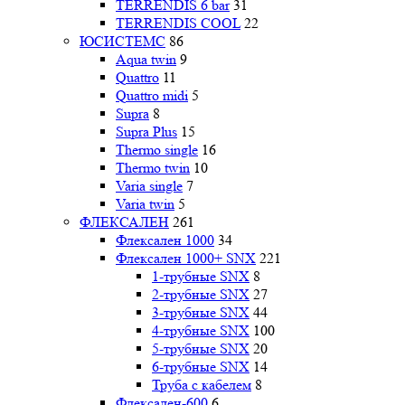
TERRENDIS 6 bar
31
TERRENDIS COOL
22
ЮСИСТЕМС
86
Aqua twin
9
Quattro
11
Quattro midi
5
Supra
8
Supra Plus
15
Thermo single
16
Thermo twin
10
Varia single
7
Varia twin
5
ФЛЕКСАЛЕН
261
Флексален 1000
34
Флексален 1000+ SNX
221
1-трубные SNX
8
2-трубные SNX
27
3-трубные SNX
44
4-трубные SNX
100
5-трубные SNX
20
6-трубные SNX
14
Труба с кабелем
8
Флексален-600
6