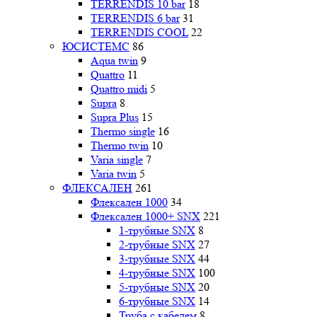
TERRENDIS 10 bar
18
TERRENDIS 6 bar
31
TERRENDIS COOL
22
ЮСИСТЕМС
86
Aqua twin
9
Quattro
11
Quattro midi
5
Supra
8
Supra Plus
15
Thermo single
16
Thermo twin
10
Varia single
7
Varia twin
5
ФЛЕКСАЛЕН
261
Флексален 1000
34
Флексален 1000+ SNX
221
1-трубные SNX
8
2-трубные SNX
27
3-трубные SNX
44
4-трубные SNX
100
5-трубные SNX
20
6-трубные SNX
14
Труба с кабелем
8