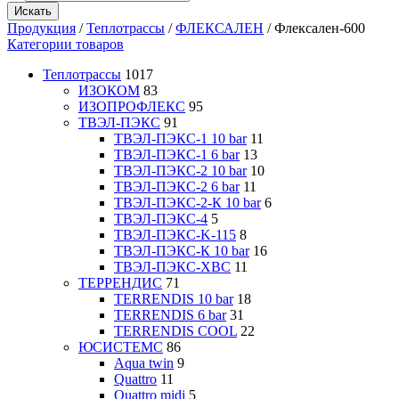
Искать
Продукция
/
Теплотрассы
/
ФЛЕКСАЛЕН
/
Флексален-600
Категории товаров
Теплотрассы
1017
ИЗОКОМ
83
ИЗОПРОФЛЕКС
95
ТВЭЛ-ПЭКС
91
ТВЭЛ-ПЭКС-1 10 bar
11
ТВЭЛ-ПЭКС-1 6 bar
13
ТВЭЛ-ПЭКС-2 10 bar
10
ТВЭЛ-ПЭКС-2 6 bar
11
ТВЭЛ-ПЭКС-2-К 10 bar
6
ТВЭЛ-ПЭКС-4
5
ТВЭЛ-ПЭКС-K-115
8
ТВЭЛ-ПЭКС-К 10 bar
16
ТВЭЛ-ПЭКС-ХВС
11
ТЕРРЕНДИС
71
TERRENDIS 10 bar
18
TERRENDIS 6 bar
31
TERRENDIS COOL
22
ЮСИСТЕМС
86
Aqua twin
9
Quattro
11
Quattro midi
5