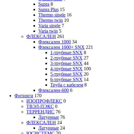
Supra
8
Supra Plus
15
Thermo single
16
Thermo twin
10
Varia single
7
Varia twin
5
ФЛЕКСАЛЕН
261
Флексален 1000
34
Флексален 1000+ SNX
221
1-трубные SNX
8
2-трубные SNX
27
3-трубные SNX
44
4-трубные SNX
100
5-трубные SNX
20
6-трубные SNX
14
Труба с кабелем
8
Флексален-600
6
Фитинги
170
ИЗОПРОФЛЕКС
0
ТВЭЛ-ПЭКС
0
ТЕРРЕНДИС
76
Латунные
76
ФЛЕКСАЛЕН
24
Латунные
24
ЮСИСТЕМС
70