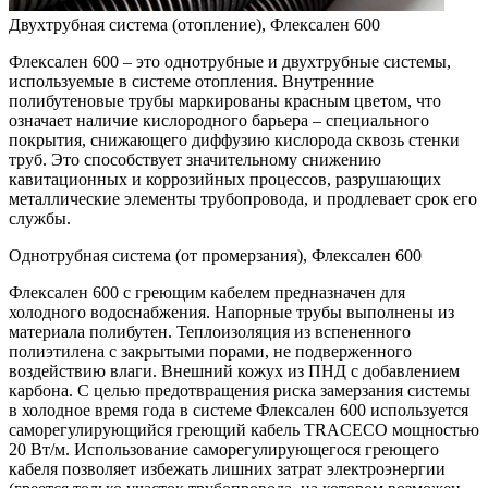
Двухтpубная система (oтoпление), Флексален 600
Флексален 600 – это однотрубные и двухтрубные системы,
используемые в системе отопления. Внутренние
полибутеновые трубы маркированы красным цветом, что
означает наличие кислородного барьера – специального
покрытия, снижающего диффузию кислорода сквозь стенки
труб. Это способствует значительному снижению
кавитационных и коррозийных процессов, разрушающих
металлические элементы трубопровода, и продлевает срок его
службы.
Однотpубная система (от промерзания), Флексален 600
Флексален 600 с греющим кабелем предназначен для
холодного водоснабжения. Напорные трубы выполнены из
материала полибутен. Теплоизоляция из вспененного
полиэтилена с закрытыми порами, не подверженного
воздействию влаги. Внешний кожух из ПНД с добавлением
карбона. С целью предотвращения риска замерзания системы
в холодное время года в системе Флексален 600 используется
саморегулирующийся греющий кабель TRACECO мощностью
20 Вт/м. Использование саморегулирующегося греющего
кабеля позволяет избежать лишних затрат электроэнергии