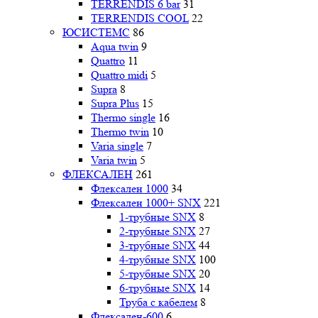
TERRENDIS 6 bar
31
TERRENDIS COOL
22
ЮСИСТЕМС
86
Aqua twin
9
Quattro
11
Quattro midi
5
Supra
8
Supra Plus
15
Thermo single
16
Thermo twin
10
Varia single
7
Varia twin
5
ФЛЕКСАЛЕН
261
Флексален 1000
34
Флексален 1000+ SNX
221
1-трубные SNX
8
2-трубные SNX
27
3-трубные SNX
44
4-трубные SNX
100
5-трубные SNX
20
6-трубные SNX
14
Труба с кабелем
8
Флексален-600
6