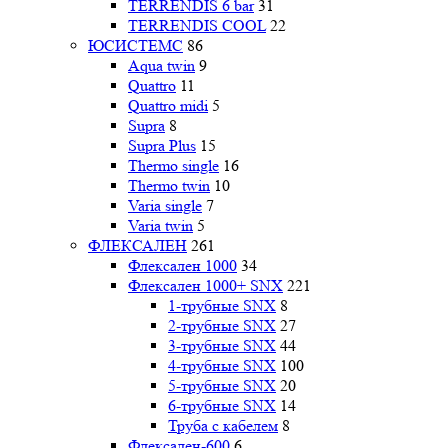
TERRENDIS 6 bar
31
TERRENDIS COOL
22
ЮСИСТЕМС
86
Aqua twin
9
Quattro
11
Quattro midi
5
Supra
8
Supra Plus
15
Thermo single
16
Thermo twin
10
Varia single
7
Varia twin
5
ФЛЕКСАЛЕН
261
Флексален 1000
34
Флексален 1000+ SNX
221
1-трубные SNX
8
2-трубные SNX
27
3-трубные SNX
44
4-трубные SNX
100
5-трубные SNX
20
6-трубные SNX
14
Труба с кабелем
8
Флексален-600
6