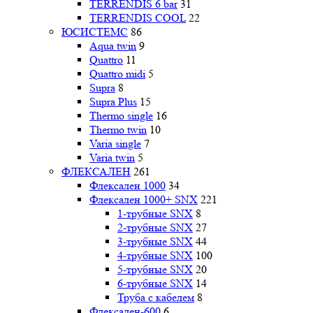
TERRENDIS 6 bar
31
TERRENDIS COOL
22
ЮСИСТЕМС
86
Aqua twin
9
Quattro
11
Quattro midi
5
Supra
8
Supra Plus
15
Thermo single
16
Thermo twin
10
Varia single
7
Varia twin
5
ФЛЕКСАЛЕН
261
Флексален 1000
34
Флексален 1000+ SNX
221
1-трубные SNX
8
2-трубные SNX
27
3-трубные SNX
44
4-трубные SNX
100
5-трубные SNX
20
6-трубные SNX
14
Труба с кабелем
8
Флексален-600
6