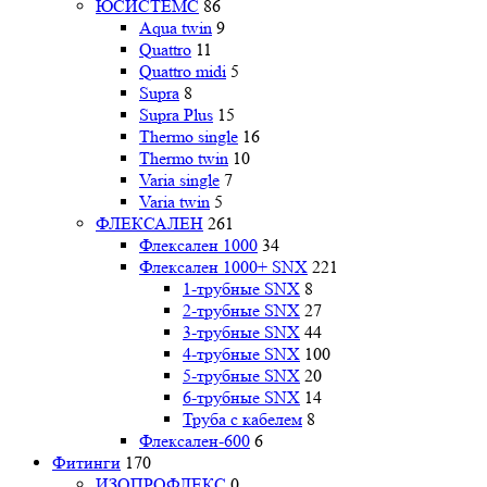
ЮСИСТЕМС
86
Aqua twin
9
Quattro
11
Quattro midi
5
Supra
8
Supra Plus
15
Thermo single
16
Thermo twin
10
Varia single
7
Varia twin
5
ФЛЕКСАЛЕН
261
Флексален 1000
34
Флексален 1000+ SNX
221
1-трубные SNX
8
2-трубные SNX
27
3-трубные SNX
44
4-трубные SNX
100
5-трубные SNX
20
6-трубные SNX
14
Труба с кабелем
8
Флексален-600
6
Фитинги
170
ИЗОПРОФЛЕКС
0