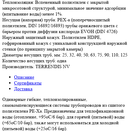
Теплоизоляция: Вспененный полиэтилен с закрытой
микросотовой структурой, минимальное значение адсорбции
(впитывание воды) менее 1%.
Несущая (напорная) труба: РЕХ-а (поперечносшитый
полиэтилен, DIN 16892/16893) трубы оранжевого цвета с
барьером против диффузии кислорода EVOH (DIN 4726)
Наружный защитный кожух: Полиэтилен HDPE,
гофрированный кожух с уникальной конструкцией наружной
стенки (по принципу закрытой камеры)
Диаметры несущих труб, мм: 25, 32, 40, 50, 63, 75, 90, 110, 125
Количество несущих труб: одна
Производитель: TERRENDIS NV
Описание
Сертификаты
Доставка
Одинарные гибкие, теплоизолированные,
самокомпенсирующиеся системы трубопроводов из сшитого
полиэтилена РЕ-Ха. Предназначены для теплофикационной
воды (отопление, +95оС/6 бар), для горячей (питьевой) воды
(+65оС/10 бар), также могут использоваться для холодной
(питьевой) воды (+25оС/16 бар).