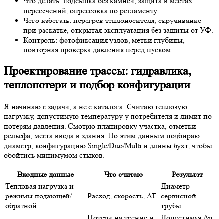
Что делать: подсыпка без камней, защита в местах
пересечений, опрессовка по регламенту.
Чего избегать: перегрев теплоносителя, скручивание
при раскатке, открытая эксплуатация без защиты от УФ.
Контроль: фотофиксация узлов, метки глубины,
повторная проверка давления перед пуском.
Проектирование трассы: гидравлика,
теплопотери и подбор конфигурации
Я начинаю с задачи, а не с каталога. Считаю тепловую
нагрузку, допустимую температуру у потребителя и лимит по
потерям давления. Смотрю планировку участка, отметки
рельефа, места ввода в здания. По этим данным подбираю
диаметр, конфигурацию Single/Duo/Multi и длины бухт, чтобы
обойтись минимумом стыков.
Входные данные
Что считаю
Результат
Тепловая нагрузка и
Диаметр
режимы подающей/
Расход, скорость, ΔT
сервисной
обратной
трубы
Потери на трение и
Допустимая Δp