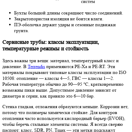
систем
Бухты большой длины сокращают число соединений.
Закрытопористая изоляция не боится влаги.
ПЭ-оболочка держит удары и сезонные подвижки
грунта.
Сервисные трубы: классы эксплуатации,
температурные режимы и стойкость
Здесь важны три вещи: материал, температурный класс и
давление. В
Terrendis
применяются PE-Xa и PE-RT. Эти
материалы покрывают типовые классы эксплуатации по ISO
10508: отопление — классы 4—5, ГВС — классы 1—2.
Рабочая температура обычно до 90—95 °C, кратковременно
возможны пики выше. Допустимое давление зависит от
диаметра и серии, как правило это 6—10 бар.
Стенка гладкая, отложения образуются меньше. Коррозии нет,
потому что полимеры химически стойкие. Для контуров
отопления часто используется кислородный барьер (EVOH),
чтобы беречь стальные элементы системы. Я всегда сверяю
паспорт: класс, SDR, PN, Tmax — эти метки подскажут