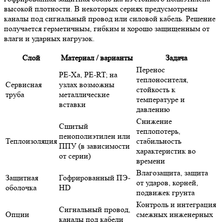
высокой плотности. В некоторых сериях предусмотрены
каналы под сигнальный провод или силовой кабель. Решение
получается герметичным, гибким и хорошо защищенным от
влаги и ударных нагрузок.
Слой
Материал / варианты
Задача
Перенос
PE-Xa, PE-RT; на
теплоносителя,
Сервисная
узлах возможны
стойкость к
труба
металлические
температуре и
вставки
давлению
Снижение
Сшитый
теплопотерь,
пенополиэтилен или
Теплоизоляция
стабильность
ППУ (в зависимости
характеристик во
от серии)
времени
Влагозащита, защита
Защитная
Гофрированный ПЭ-
от ударов, корней,
оболочка
HD
подвижек грунта
Контроль и интеграция
Сигнальный провод,
Опции
смежных инженерных
каналы под кабели