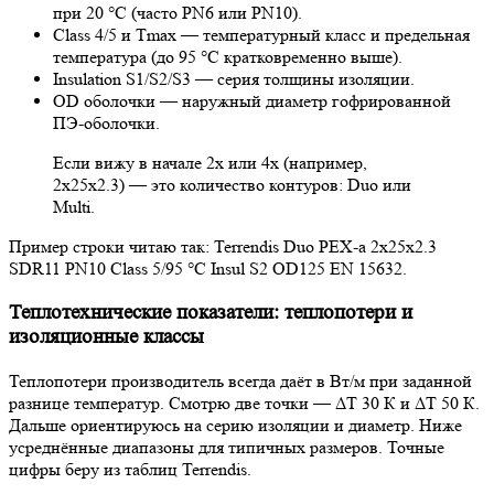
при 20 °C (часто PN6 или PN10).
Class 4/5 и Tmax — температурный класс и предельная
температура (до 95 °C кратковременно выше).
Insulation S1/S2/S3 — серия толщины изоляции.
OD оболочки — наружный диаметр гофрированной
ПЭ-оболочки.
Если вижу в начале 2x или 4x (например,
2x25x2.3) — это количество контуров: Duo или
Multi.
Пример строки читаю так: Terrendis Duo PEX-a 2x25x2.3
SDR11 PN10 Class 5/95 °C Insul S2 OD125 EN 15632.
Теплотехнические показатели: теплопотери и
изоляционные классы
Теплопотери производитель всегда даёт в Вт/м при заданной
разнице температур. Смотрю две точки — ΔT 30 К и ΔT 50 К.
Дальше ориентируюсь на серию изоляции и диаметр. Ниже
усреднённые диапазоны для типичных размеров. Точные
цифры беру из таблиц Terrendis.