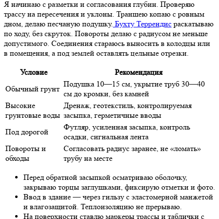
Я начинаю с разметки и согласования глубин. Проверяю
трассу на пересечения и уклоны. Траншею копаю с ровным
дном, делаю песчаную подушку.
Бухту Террендис
раскатываю
по ходу, без скруток. Повороты делаю с радиусом не меньше
допустимого. Соединения стараюсь выносить в колодцы или
в помещения, а под землей оставлять цельные отрезки.
Условие
Рекомендация
Подушка 10—15 см, укрытие труб 30—40
Обычный грунт
см до кромки, без камней
Высокие
Дренаж, геотекстиль, контролируемая
грунтовые воды
засыпка, герметичные вводы
Футляр, усиленная засыпка, контроль
Под дорогой
осадки, сигнальная лента
Повороты и
Согласовать радиус заранее, не «ломать»
обходы
трубу на месте
Перед обратной засыпкой осматриваю оболочку,
закрываю торцы заглушками, фиксирую отметки и фото.
Ввод в здание — через гильзу с эластомерной манжетой
и влагозащитой. Теплоизоляцию не прерываю.
На поверхности ставлю маркеры трассы и таблички с