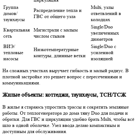
Группа
Multi, узлы
Распределение тепла и
домов/
ответвлений в
ГВС от общего узла
таунхаусы
колодцах
Single/Duo
Квартальная
Магистрали с малым
увеличенных
сеть
числом стыков
диаметров
ВИЭ/
Single/Duo с
Низкотемпературные
тепловые
усиленной
контуры, длинные ветки
насосы
изоляцией
На сложных участках выручает гибкость и малый радиус. В
плотной застройке это решает вопрос с пересечениями и
коммуникациями.
Жилые объекты: коттеджи, таунхаусы, ТСН/ТСЖ
В жилье я стараюсь упростить трассы и сократить земляные
работы. От теплогенератора до дома тяну Duo для подачи и
обратки. Для ГВС и циркуляции удобно брать Multi, чтобы всё
шло в одной оболочке. Узел ввода делаю компактным и
доступным для обслуживания.