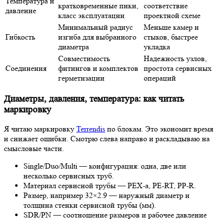
Температура и
кратковременные пики,
соответствие
давление
класс эксплуатации
проектной схеме
Минимальный радиус
Меньше камер и
Гибкость
изгиба для выбранного
стыков, быстрее
диаметра
укладка
Совместимость
Надежность узлов,
Соединения
фитингов и комплектов
простота сервисных
герметизации
операций
Диаметры, давления, температура: как читать
маркировку
Я читаю маркировку
Terrendis
по блокам. Это экономит время
и снижает ошибки. Смотрю слева направо и раскладываю на
смысловые части.
Single/Duo/Multi — конфигурация: одна, две или
несколько сервисных труб.
Материал сервисной трубы — PEX-a, PE-RT, PP-R.
Размер, например 32×2.9 — наружный диаметр и
толщина стенки сервисной трубы (мм).
SDR/PN — соотношение размеров и рабочее давление