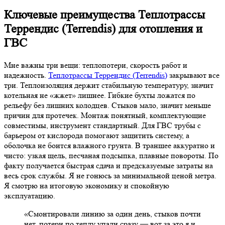
Ключевые преимущества Теплотрассы
Террендис (Terrendis) для отопления и
ГВС
Мне важны три вещи: теплопотери, скорость работ и
надежность.
Теплотрассы Террендис (Terrendis)
закрывают все
три. Теплоизоляция держит стабильную температуру, значит
котельная не «жжет» лишнее. Гибкие бухты ложатся по
рельефу без лишних колодцев. Стыков мало, значит меньше
причин для протечек. Монтаж понятный, комплектующие
совместимы, инструмент стандартный. Для ГВС трубы с
барьером от кислорода помогают защитить систему, а
оболочка не боится влажного грунта. В траншее аккуратно и
чисто: узкая щель, песчаная подсыпка, плавные повороты. По
факту получается быстрая сдача и предсказуемые затраты на
весь срок службы. Я не гонюсь за минимальной ценой метра.
Я смотрю на итоговую экономику и спокойную
эксплуатацию.
«Смонтировали линию за один день, стыков почти
нет, потери по теплу упали сразу — вот за это я и