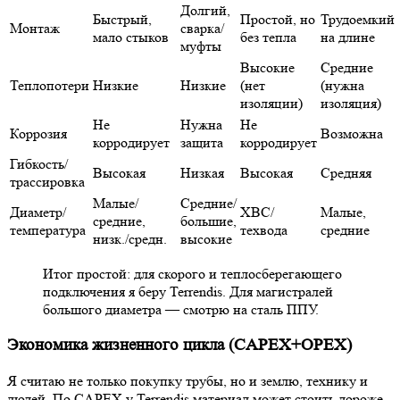
Долгий,
Быстрый,
Простой, но
Трудоемкий
Монтаж
сварка/
мало стыков
без тепла
на длине
муфты
Высокие
Средние
Теплопотери
Низкие
Низкие
(нет
(нужна
изоляции)
изоляция)
Не
Нужна
Не
Коррозия
Возможна
корродирует
защита
корродирует
Гибкость/
Высокая
Низкая
Высокая
Средняя
трассировка
Малые/
Средние/
Диаметр/
ХВС/
Малые,
средние,
большие,
температура
техвода
средние
низк./средн.
высокие
Итог простой: для скорого и теплосберегающего
подключения я беру Terrendis. Для магистралей
большого диаметра — смотрю на сталь ППУ.
Экономика жизненного цикла (CAPEX+OPEX)
Я считаю не только покупку трубы, но и землю, технику и
людей. По CAPEX у Terrendis материал может стоить дороже