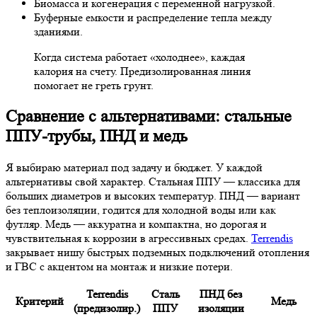
Биомасса и когенерация с переменной нагрузкой.
Буферные емкости и распределение тепла между
зданиями.
Когда система работает «холоднее», каждая
калория на счету. Предизолированная линия
помогает не греть грунт.
Сравнение с альтернативами: стальные
ППУ-трубы, ПНД и медь
Я выбираю материал под задачу и бюджет. У каждой
альтернативы свой характер. Стальная ППУ — классика для
больших диаметров и высоких температур. ПНД — вариант
без теплоизоляции, годится для холодной воды или как
футляр. Медь — аккуратна и компактна, но дорогая и
чувствительная к коррозии в агрессивных средах.
Terrendis
закрывает нишу быстрых подземных подключений отопления
и ГВС с акцентом на монтаж и низкие потери.
Terrendis
Сталь
ПНД без
Критерий
Медь
(предизолир.)
ППУ
изоляции