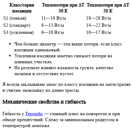
Класс/серия
Теплопотери при ΔT
Теплопотери при ΔT
изоляции
30 К
50 К
S1 (тонкая)
11—18 Вт/м
18—28 Вт/м
S2 (стандарт)
8—13 Вт/м
14—22 Вт/м
S3 (усиленная)
6—10 Вт/м
10—17 Вт/м
Чем больше диаметр — тем выше потери, если класс
изоляции одинаковый.
Усиленная изоляция заметно снижает потери на
длинных участках.
На результат влияют влажность грунта, качество
засыпки и отсутствие пустот.
Я всегда закладываю запас по классу изоляции на магистралях
и считаю экономику по длине трассы.
Механические свойства и гибкость
Гибкость у
Terrendis
— главный плюс на поворотах и при
обходе препятствий. Слежу за минимальным радиусом и
температурой монтажа.