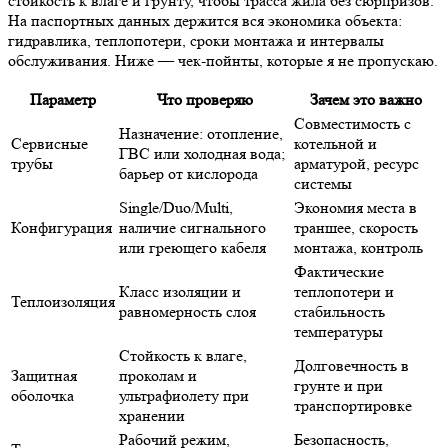
стойкость к влаге и грунту, чтобы трасса жила без сюрпризов.
На паспортных данных держится вся экономика объекта:
гидравлика, теплопотери, сроки монтажа и интервалы
обслуживания. Ниже — чек-пойнты, которые я не пропускаю.
Параметр
Что проверяю
Зачем это важно
Совместимость с
Назначение: отопление,
Сервисные
котельной и
ГВС или холодная вода;
трубы
арматурой, ресурс
барьер от кислорода
системы
Single/Duo/Multi,
Экономия места в
Конфигурация
наличие сигнального
траншее, скорость
или греющего кабеля
монтажа, контроль
Фактические
Класс изоляции и
теплопотери и
Теплоизоляция
равномерность слоя
стабильность
температуры
Стойкость к влаге,
Долговечность в
Защитная
проколам и
грунте и при
оболочка
ультрафиолету при
транспортировке
хранении
Рабочий режим,
Безопасность,