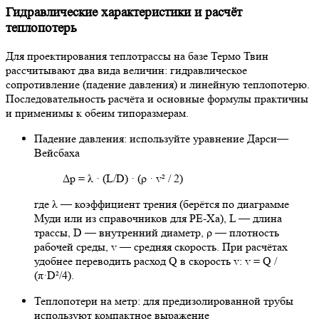
Гидравлические характеристики и расчёт
теплопотерь
Для проектирования теплотрассы на базе Термо Твин
рассчитывают два вида величин: гидравлическое
сопротивление (падение давления) и линейную теплопотерю.
Последовательность расчёта и основные формулы практичны
и применимы к обеим типоразмерам.
Падение давления: используйте уравнение Дарси—
Вейсбаха
Δp = λ · (L/D) · (ρ · v² / 2)
где λ — коэффициент трения (берётся по диаграмме
Муди или из справочников для PE-Xa), L — длина
трассы, D — внутренний диаметр, ρ — плотность
рабочей среды, v — средняя скорость. При расчётах
удобнее переводить расход Q в скорость v: v = Q /
(π·D²/4).
Теплопотери на метр: для предизолированной трубы
используют компактное выражение