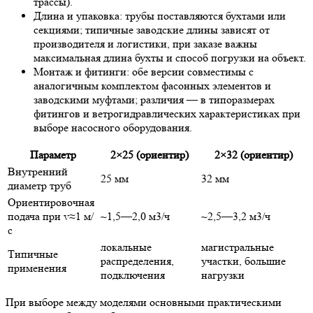
трассы).
Длина и упаковка: трубы поставляются бухтами или
секциями; типичные заводские длины зависят от
производителя и логистики, при заказе важны
максимальная длина бухты и способ погрузки на объект.
Монтаж и фитинги: обе версии совместимы с
аналогичным комплектом фасонных элементов и
заводскими муфтами; различия — в типоразмерах
фитингов и ветрогидравлических характеристиках при
выборе насосного оборудования.
Параметр
2×25 (ориентир)
2×32 (ориентир)
Внутренний
25 мм
32 мм
диаметр труб
Ориентировочная
подача при v≈1 м/
~1,5—2,0 м3/ч
~2,5—3,2 м3/ч
с
локальные
магистральные
Типичные
распределения,
участки, большие
применения
подключения
нагрузки
При выборе между моделями основными практическими