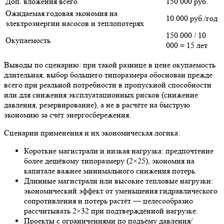
Доп. вложения всего
150 000 руб.
Ожидаемая годовая экономия на
10 000 руб./год
электроэнергии насосов и теплопотерях
150 000 / 10
Окупаемость
000 = 15 лет
Выводы по сценарию: при такой разнице в цене окупаемость
длительная; выбор большего типоразмера обоснован прежде
всего при реальной потребности в пропускной способности
или для снижения эксплуатационных рисков (снижение
давления, резервирование), а не в расчёте на быструю
экономию за счёт энергосбережения.
Сценарии применения и их экономическая логика:
Короткие магистрали и низкая нагрузка: предпочтение
более дешёвому типоразмеру (2×25), экономия на
капитале важнее минимального снижения потерь.
Длинные магистрали или высокие тепловые нагрузки:
экономический эффект от уменьшения гидравлического
сопротивления и потерь растёт — целесообразно
рассчитывать 2×32 при подтверждённой нагрузке.
Проекты с ограничениями по подъёму давления/