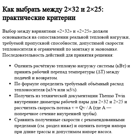
Как выбрать между 2×32 и 2×25:
практические критерии
Выбор между вариантами «2×32» и «2×25» должен
основываться на сопоставлении реальной тепловой нагрузки,
требуемой пропускной способности, допустимой скорости
теплоносителя и ограничений по монтажу и экономике.
Последовательность действий для принятия решения:
Оценить расчётную тепловую нагрузку системы (кВт) и
принять рабочий перепад температуры (ΔT) между
подачей и возвратом.
По формуле определить требуемый объёмный расход
теплоносителя (м3/ч или м3/s).
Получить из технической документации Thermo Twin
внутренние диаметры рабочей пары для 2×32 и 2×25 и
рассчитать скорость потока v = Qv / A (где A —
поперечное сечение внутренней трубы).
Сравнить полученные скорости с рекомендованными
пределами (см. раздел ниже) и оценить потери напора
при длине трассы и допустимом напоре насоса.