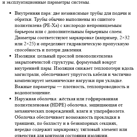
и эксплуатационные параметры системы.
Внутренняя пара: две независимые трубы для подачи и
обратки. Трубы обычно выполнены из сшитого
полиэтилена (PE‑Xa) с кислородо непроницаемым
барьером или с дополнительным барьерным слоем.
Диаметры соответствуют маркировке (например, 2×32
или 2×25) и определяют гидравлическую пропускную
способность и потери давления.
Изоляция: цельный прослой пенополиэтилена
закрытоячеистой структуры, формуемый вокруг
внутренней пары. Изоляция снижает теплопотери вдоль
магистрали, обеспечивает упругость кабеля и частично
компенсирует механические нагрузки при укладке.
Важные параметры — плотность, теплопроводность и
водопоглощение.
Наружная оболочка: жёсткая или гофрированная
полиэтиленовая (HDPE) оболочка, защищающая от
механических повреждений, влаги и ультрафиолета.
Оболочка обеспечивает возможность прокладки в
траншеях, по балласту и в безнапорных секциях,
нередко содержит маркировку, тягловый элемент или
отверстия для контроля состояния изоляции.