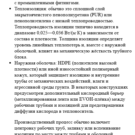
с промышленными фитингами.
Теплоизоляция: обычно это сплошной слой
закрытоячеистого пенополиуретана (PUR) или
пенополиэтилена с низкой теплопроводностью.
Теплопроводность изоляции типично находится в
диапазоне 0,025—0,036 Вт/(м·К) в зависимости от
состава и плотности. Толщина изоляции определяет
уровень линейных теплопотерь и, вместе с наружной
оболочкой, влияет на механическую жёсткость трубного
блока.
Наружная оболочка: HDPE (полиэтилен высокой
плотности) или иной износостойкий полимерный
кожух, который защищает изоляцию и внутренние
трубы от механических воздействий, влаги и
агрессивной среды грунта. В некоторых конструкциях
предусмотрен дополнительный кислородный барьер
(металлизированная лента или EVOH-плёнка) между
рабочими трубами и изоляцией для предотвращения
диффузии кислорода в теплоноситель.
Производственный процесс обычно включает
центровку рабочих труб, заливку или вспенивание
изоляции по месту между трубами и оболочкой,