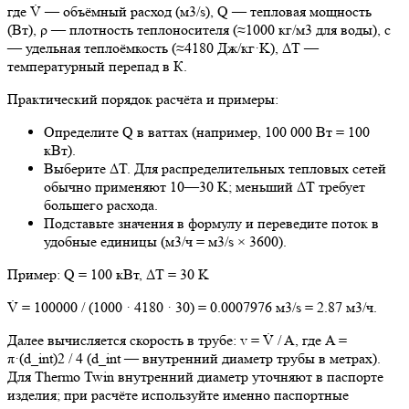
где V̇ — объёмный расход (м3/s), Q — тепловая мощность
(Вт), ρ — плотность теплоносителя (≈1000 кг/м3 для воды), c
— удельная теплоёмкость (≈4180 Дж/кг·K), ΔT —
температурный перепад в К.
Практический порядок расчёта и примеры:
Определите Q в ваттах (например, 100 000 Вт = 100
кВт).
Выберите ΔT. Для распределительных тепловых сетей
обычно применяют 10—30 K; меньший ΔT требует
большего расхода.
Подставьте значения в формулу и переведите поток в
удобные единицы (м3/ч = м3/s × 3600).
Пример: Q = 100 кВт, ΔT = 30 K
V̇ = 100000 / (1000 · 4180 · 30) = 0.0007976 м3/s = 2.87 м3/ч.
Далее вычисляется скорость в трубе: v = V̇ / A, где A =
π·(d_int)2 / 4 (d_int — внутренний диаметр трубы в метрах).
Для Thermo Twin внутренний диаметр уточняют в паспорте
изделия; при расчёте используйте именно паспортные