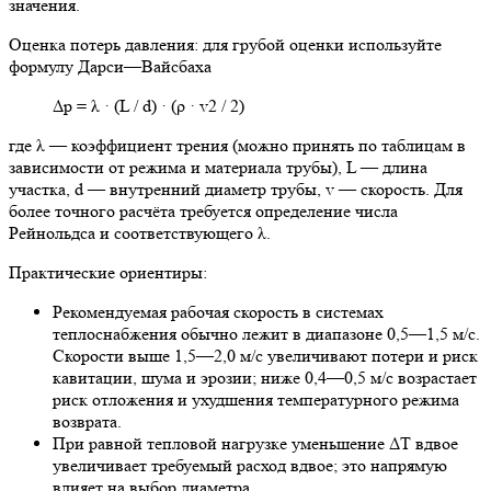
значения.
Оценка потерь давления: для грубой оценки используйте
формулу Дарси—Вайсбаха
Δp = λ · (L / d) · (ρ · v2 / 2)
где λ — коэффициент трения (можно принять по таблицам в
зависимости от режима и материала трубы), L — длина
участка, d — внутренний диаметр трубы, v — скорость. Для
более точного расчёта требуется определение числа
Рейнольдса и соответствующего λ.
Практические ориентиры:
Рекомендуемая рабочая скорость в системах
теплоснабжения обычно лежит в диапазоне 0,5—1,5 м/с.
Скорости выше 1,5—2,0 м/с увеличивают потери и риск
кавитации, шума и эрозии; ниже 0,4—0,5 м/с возрастает
риск отложения и ухудшения температурного режима
возврата.
При равной тепловой нагрузке уменьшение ΔT вдвое
увеличивает требуемый расход вдвое; это напрямую
влияет на выбор диаметра.