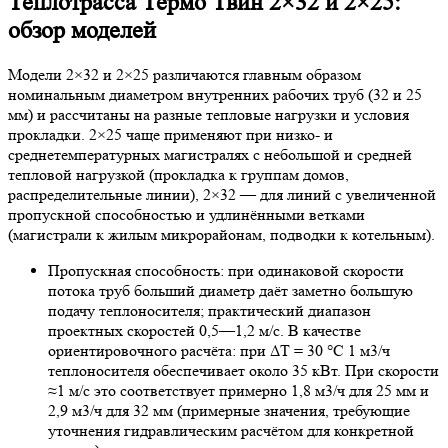
Теплотрасса Термо Твин 2×32 и 2×25:
обзор моделей
Модели 2×32 и 2×25 различаются главным образом
номинальным диаметром внутренних рабочих труб (32 и 25
мм) и рассчитаны на разные тепловые нагрузки и условия
прокладки. 2×25 чаще применяют при низко- и
среднетемпературных магистралях с небольшой и средней
тепловой нагрузкой (прокладка к группам домов,
распределительные линии), 2×32 — для линий с увеличенной
пропускной способностью и удлинёнными ветками
(магистрали к жилым микрорайонам, подводки к котельным).
Пропускная способность: при одинаковой скорости
потока труб больший диаметр даёт заметно большую
подачу теплоносителя; практический диапазон
проектных скоростей 0,5—1,2 м/с. В качестве
ориентировочного расчёта: при ΔT = 30 °C 1 м3/ч
теплоносителя обеспечивает около 35 кВт. При скорости
≈1 м/с это соответствует примерно 1,8 м3/ч для 25 мм и
2,9 м3/ч для 32 мм (примерные значения, требующие
уточнения гидравлическим расчётом для конкретной