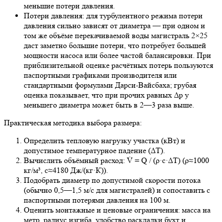
меньшие потери давления.
Потери давления: для турбулентного режима потери
давления сильно зависят от диаметра — при одном и
том же объёме перекачиваемой воды магистраль 2×25
даст заметно большие потери, что потребует большей
мощности насоса или более частой балансировки. При
приблизительной оценке расчётных потерь пользуются
паспортными графиками производителя или
стандартными формулами Дарси‑Вайсбаха; грубая
оценка показывает, что при прочих равных Δp у
меньшего диаметра может быть в 2—3 раза выше.
Практическая методика выбора размера:
Определить тепловую нагрузку участка (кВт) и
допустимое температурное падение (ΔT).
Вычислить объёмный расход: V̇ = Q / (ρ·c·ΔT) (ρ≈1000
кг/м³, c≈4180 Дж/(кг·К)).
Подобрать диаметр по допустимой скорости потока
(обычно 0,5—1,5 м/с для магистралей) и сопоставить с
паспортными потерями давления на 100 м.
Оценить монтажные и ценовые ограничения: масса на
метр, радиус изгиба, удобство раскладки бухт и