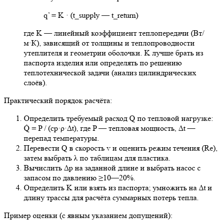
q’ = K · (t_supply — t_return)
где K — линейный коэффициент теплопередачи (Вт/
м·К), зависящий от толщины и теплопроводности
утеплителя и геометрии оболочки. K лучше брать из
паспорта изделия или определять по решению
теплотехнической задачи (анализ цилиндрических
слоёв).
Практический порядок расчёта:
Определить требуемый расход Q по тепловой нагрузке:
Q̇ = P / (cp·ρ·Δt), где P — тепловая мощность, Δt —
перепад температуры.
Перевести Q в скорость v и оценить режим течения (Re),
затем выбрать λ по таблицам для пластика.
Вычислить Δp на заданной длине и выбрать насос с
запасом по давлению ≥10—20%.
Определить K или взять из паспорта; умножить на Δt и
длину трассы для расчёта суммарных потерь тепла.
Пример оценки (с явным указанием допущений):