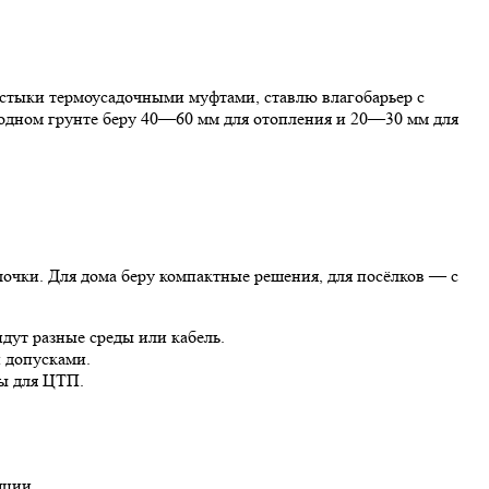
 стыки термоусадочными муфтами, ставлю влагобарьер с
одном грунте беру 40—60 мм для отопления и 20—30 мм для
лочки. Для дома беру компактные решения, для посёлков — с
дут разные среды или кабель.
и допусками.
ры для ЦТП.
яции.