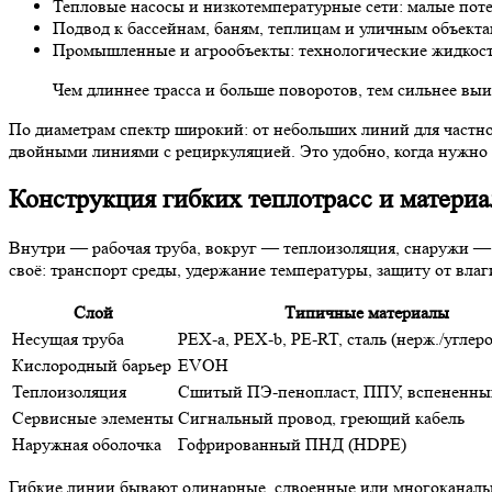
Тепловые насосы и низкотемпературные сети: малые пот
Подвод к бассейнам, баням, теплицам и уличным объекта
Промышленные и агрообъекты: технологические жидкост
Чем длиннее трасса и больше поворотов, тем сильнее выи
По диаметрам спектр широкий: от небольших линий для частног
двойными линиями с рециркуляцией. Это удобно, когда нужно з
Конструкция гибких теплотрасс и матери
Внутри — рабочая труба, вокруг — теплоизоляция, снаружи — 
своё: транспорт среды, удержание температуры, защиту от влаг
Слой
Типичные материалы
Несущая труба
PEX-a, PEX-b, PE-RT, сталь (нерж./углеро
Кислородный барьер
EVOH
Теплоизоляция
Сшитый ПЭ-пенопласт, ППУ, вспененны
Сервисные элементы
Сигнальный провод, греющий кабель
Наружная оболочка
Гофрированный ПНД (HDPE)
Гибкие линии бывают одинарные, сдвоенные или многоканальн