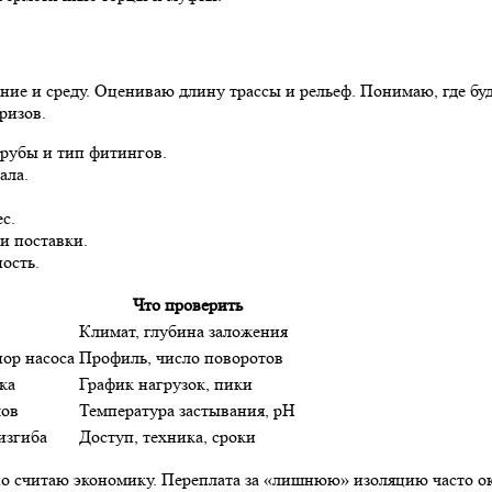
ение и среду. Оцениваю длину трассы и рельеф. Понимаю, где б
ризов.
рубы и тип фитингов.
ала.
с.
и поставки.
ость.
Что проверить
Климат, глубина заложения
ор насоса
Профиль, число поворотов
ка
График нагрузок, пики
лов
Температура застывания, pH
изгиба
Доступ, техника, сроки
 но считаю экономику. Переплата за «лишнюю» изоляцию часто ок