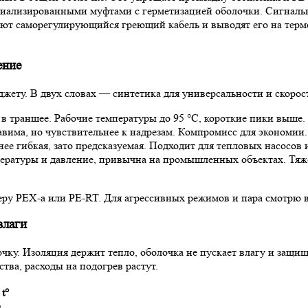
циализированными муфтами с герметизацией оболочки. Сигнальн
яют саморегулирующийся греющий кабель и выводят его на термок
ение
жету. В двух словах — синтетика для универсальности и скорос
ь в траншее. Рабочие температуры до 95 °C, короткие пики выш
авима, но чувствительнее к надрезам. Компромисс для экономии.
нее гибкая, зато предсказуемая. Подходит для тепловых насосов 
пературы и давление, привычна на промышленных объектах. Тяже
у PEX-a или PE-RT. Для агрессивных режимов и пара смотрю в с
влаги
чку. Изоляция держит тепло, оболочка не пускает влагу и защищ
тва, расходы на подогрев растут.
t°