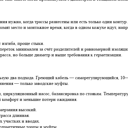
ия нужна, когда трассы разнесены или есть только один контур
мят место и монтажное время, когда в одном кожухе идут, напр
 изгиба, проще стыки.
переток минимален за счёт разделителей и равномерной изоляци
расса, но больше диаметр и выше требования к герметизации.
льзую два подхода. Греющий кабель — саморегулирующийся, 10—
инения — только заводские муфты.
 циркуляционный насос, балансировка по стоякам. Температуру
й комфорт и меньшие потери ожидания.
омерзания высокий.
трасса длинная.
 участках и вводах.
 герметичные торцы и муфты.