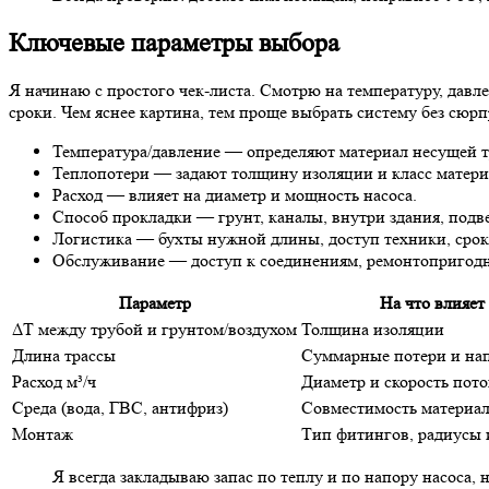
Ключевые параметры выбора
Я начинаю с простого чек-листа. Смотрю на температуру, давл
сроки. Чем яснее картина, тем проще выбрать систему без сюрп
Температура/давление — определяют материал несущей т
Теплопотери — задают толщину изоляции и класс матери
Расход — влияет на диаметр и мощность насоса.
Способ прокладки — грунт, каналы, внутри здания, подве
Логистика — бухты нужной длины, доступ техники, срок
Обслуживание — доступ к соединениям, ремонтопригодн
Параметр
На что влияет
ΔT между трубой и грунтом/воздухом
Толщина изоляции
Длина трассы
Суммарные потери и нап
Расход м³/ч
Диаметр и скорость пото
Среда (вода, ГВС, антифриз)
Совместимость материа
Монтаж
Тип фитингов, радиусы 
Я всегда закладываю запас по теплу и по напору насоса,