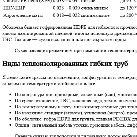
Сшитая PE-пена (XPE)
0.038—0.044
низкое
до 95 °
ППУ/ПИР
0.025—0.030
очень низкое
до 120 
Аэрогелевые маты
0.018—0.022
минимальное
до 200 
Оболочка бывает гофрированная HDPE для гибкости и прочност
алюмо-ламинированной плёнкой, иногда использую дренажные
ГВС. Главное — сухая изоляция и плотно закрытые торцы.
Сухая изоляция решает всё: при намокании теплопотери ра
Виды теплоизолированных гибких труб
Я делю такие трассы по назначению, конфигурации и температу
запасом по температуре и стойкости к влаге.
По конфигурации: одинарные, сдвоенные (duo), многокан
По среде: отопление, ГВС, холодная вода, технологичес
По температурному классу: низкотемпературные для теп
По изоляции: стандарт (эконом), усиленная (энерго), пр
По оболочке: гофра HDPE для грунта, гладкая PE/ПВХ для
Опции: сигнальный кабель утечки, греющий кабель, диф
Сначала считаю теплопотери и гидравлику, потом выбира