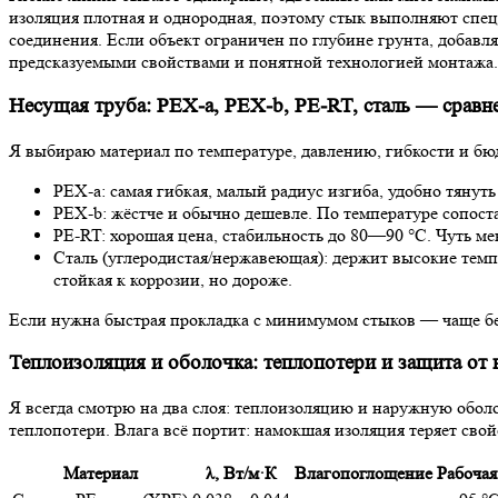
изоляция плотная и однородная, поэтому стык выполняют спе
соединения. Если объект ограничен по глубине грунта, добавл
предсказуемыми свойствами и понятной технологией монтажа.
Несущая труба: PEX-a, PEX-b, PE-RT, сталь — сравн
Я выбираю материал по температуре, давлению, гибкости и бюд
PEX-a: самая гибкая, малый радиус изгиба, удобно тянут
PEX-b: жёстче и обычно дешевле. По температуре сопост
PE-RT: хорошая цена, стабильность до 80—90 °C. Чуть ме
Сталь (углеродистая/нержавеющая): держит высокие тем
стойкая к коррозии, но дороже.
Если нужна быстрая прокладка с минимумом стыков — чаще бер
Теплоизоляция и оболочка: теплопотери и защита от 
Я всегда смотрю на два слоя: теплоизоляцию и наружную оболо
теплопотери. Влага всё портит: намокшая изоляция теряет свойс
Материал
λ, Вт/м·К
Влагопоглощение
Рабочая 