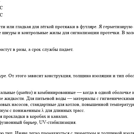
C
°C
°C
и или гладкая для лёгкой протяжки в футляре. Я герметизирую
 шнуры и контрольные жилы для сигнализации протечки. В хол
стут в разы, а срок службы падает.
ре. От этого зависит конструкция, толщина изоляции и тип обо
альные (quattro) и комбинированные — когда в одной оболочке и
кие жидкости. Для питьевой воды — материалы с гигиеническим
ловых насосов, стандартные для котлов, повышенной температу
емиум с пониженным λ для длинных трасс.
 прокладки в коробах и каналах.
фузионный барьер, UV-стабилизация.
ю тип. Иначе легко промахнуться с диаметром и толщиной изол