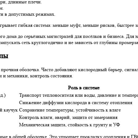
ери, длинные плечи.
м.
и в допустимых режимах.
грывает гибкая система: меньше муфт, меньше рисков, быстрее з
о дома до серьёзных магистралей для посёлков и бизнеса. Для 
апускать сеть круглогодично и не зависеть от глубины промерз
алы
прочная оболочка. Часто добавляют кислородный барьер, сигна
и и механики, контроль состояния.
Роль в системе
д.)
Транспорт теплоносителя или воды, давление и темпер
Снижение диффузии кислорода в систему отопления
й каучук
Сохранение температуры, устойчивость к влаге
Контроль влаги, аварий, защита от замерзания
Механическая защита, стойкость к грунту и УФ
ые в общей оболочке. Это упрощает прокладку отопления и ГВС