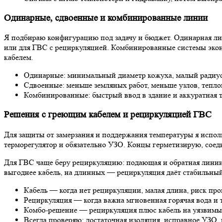
Одинарные, сдвоенные и комбинированные линии
Я подбираю конфигурацию под задачу и бюджет. Одинарная лин
или для ГВС с рециркуляцией. Комбинированные системы эконо
кабелем.
Одинарные: минимальный диаметр кожуха, малый радиус
Сдвоенные: меньше земляных работ, меньше узлов, тепло
Комбинированные: быстрый ввод в здание и аккуратная т
Решения с греющим кабелем и рециркуляцией ГВС
Для защиты от замерзания и поддержания температуры я испо
терморегулятор и обязательно УЗО. Концы герметизирую, соед
Для ГВС чаще беру рециркуляцию: подающая и обратная линии,
выгоднее кабель, на длинных — рециркуляция даёт стабильны
Кабель — когда нет рециркуляции, малая длина, риск пр
Рециркуляция — когда важна мгновенная горячая вода и 
Комбо-решение — рециркуляция плюс кабель на уязвимых
Всегда проверяю: достаточная изоляция, исправное УЗО,