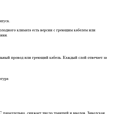
апуск.
холодного климата есть версии с греющим кабелем или
ания.
льный провод или греющий кабель. Каждый слой отвечает за
атура
 параллельно, снижает число траншей и вводов. Заводская